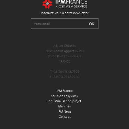
Inscrivez-vous à notre newsletter
Z.I. Les Chasses
1 rue Nicolas Appert CS 973
26100 Romans sur Isère
FRANCE
T +33 (0)4 75 48 79 79
F +33 (0)4 75 48 79 80
IPM France
Solution Easykiosk
Industrialisation projet
Marchés
IPM News
Contact