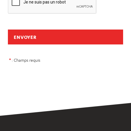
pdf,
doc,
docx.
*
: Champs requis