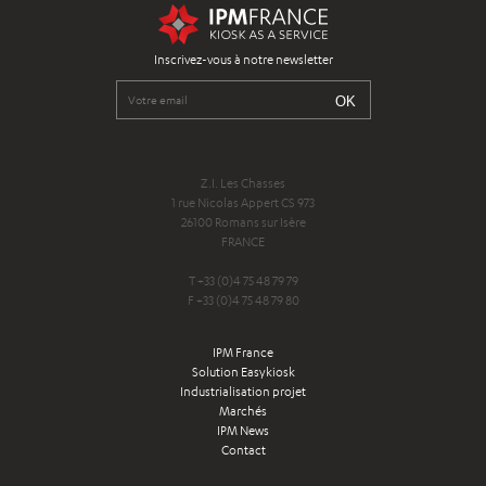
Inscrivez-vous à notre newsletter
Z.I. Les Chasses
1 rue Nicolas Appert CS 973
26100 Romans sur Isère
FRANCE
T +33 (0)4 75 48 79 79
F +33 (0)4 75 48 79 80
IPM France
Solution Easykiosk
Industrialisation projet
Marchés
IPM News
Contact