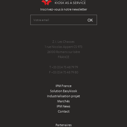
Inscrivez-vous à notre newsletter
Z.I. Les Chasses
1 rue Nicolas Appert CS 973
26100 Romans sur Isère
FRANCE
T +33 (0)4 75 48 79 79
F +33 (0)4 75 48 79 80
IPM France
Solution Easykiosk
Industrialisation projet
Marchés
IPM News
Contact
Partenaires