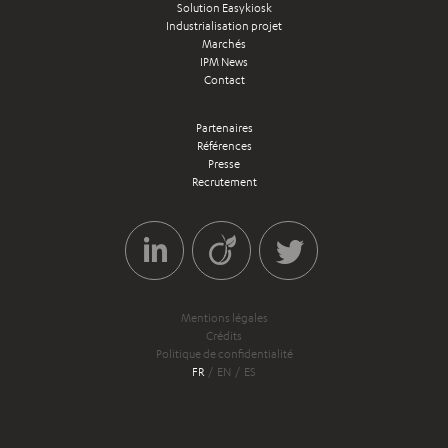
Solution Easykiosk
Industrialisation projet
Marchés
IPM News
Contact
Partenaires
Références
Presse
Recrutement
Mentions légales
Crédits
Politique de confidentialité
FR
EN
ES