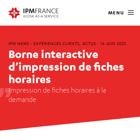
MENU
IPM NEWS -
EXPÉRIENCES CLIENTS
,
ACTUS
-
16 JUIN 2025
Borne interactive
d’impression de fiches
horaires
Impression de fiches horaires à la
demande