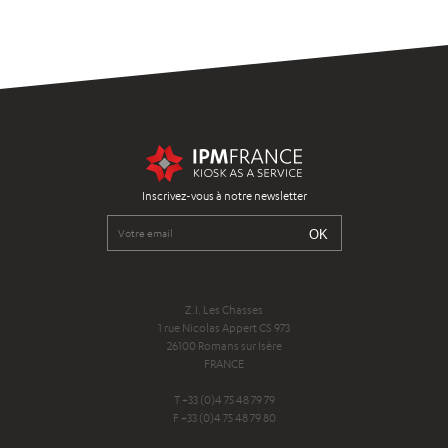
Inscrivez-vous à notre newsletter
Z.I. Les Chasses
1 rue Nicolas Appert CS 973
26100 Romans sur Isère
FRANCE
T +33 (0)4 75 48 79 79
F +33 (0)4 75 48 79 80