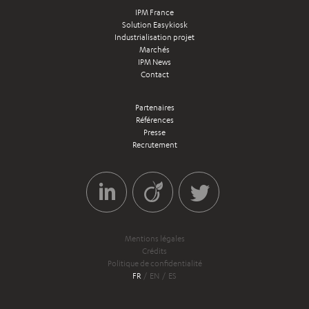
IPM France
Solution Easykiosk
Industrialisation projet
Marchés
IPM News
Contact
Partenaires
Références
Presse
Recrutement
Mentions légales
Crédits
Politique de confidentialité
FR
EN
ES