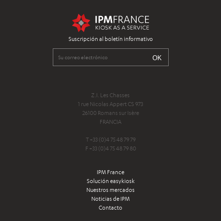
Suscripción al boletín informativo
Z.I. Les Chasses
1 rue Nicolas Appert CS 973
26100 Romans sur Isère
FRANCIA
T +33 (0)4 75 48 79 79
F +33 (0)4 75 48 79 80
IPM France
Solución easykiosk
Nuestros mercados
Noticias de IPM
Contacto